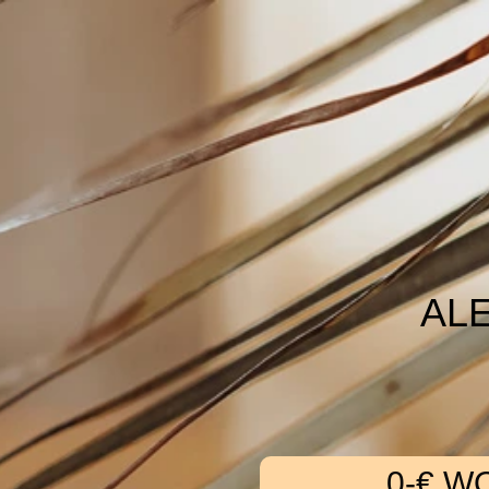
AL
0-€ W